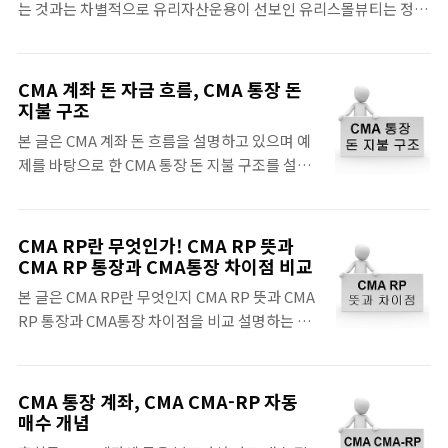
는 것과는 차별적으로 유리자산운용이 선보인 유리스몰뷰티는 정말
배당이라는 두마리 토끼를 잡는 것을 목표로 하는 경우가 있습니다.
작은 고추가 맵다는 것을 보여준, 우리들에게 익숙한 펀드입니다. 어
이 펀드의 경우에는 일반적인 배당주 펀드와는 다소 다른 모습으로
떤 분은 걱정을 합니다. "소형주는 너무 위험하지 않냐!" 고 말입니
중소형주 중에서 배당성향이 높은 중소형 배당주에 ..
다. 하지만, 위험을 고려한 변동성과 상승에 대한 기대치는 중소형주
CMA 계좌 돈 자금 흐름, CMA 통장 돈
가 대형주보다는 높다고 볼 수 있는 측면 또한 생각해볼 수 있습니다.
지불 구조
싼 값의 주식이 위험한 것은 정보력이 부족한 일반 주식 투자자들에
본 글은 CMA 계좌 돈 흐름을 설명하고 있으며 예
게 더욱더 현실적으로 다가올 것입니다. 하지만, 이를 펀드 매니저들
제를 바탕으로 한 CMA 통장 돈 지불 구조를 설명
이 다룬다면 이야기는 다소 틀려질 가능성이 높습니다. 이러한 중소
하고 있습니다. CMA는 자동 매수 상품 입니다. 그
형주에 전문적으로 투자하여서 수익을 거두겠다고 하는 유리스몰뷰
리고, 증권사는 무한한 돈을 가지고 있지도 않죠.
티 펀드 시리즈는 우리들에게 상당한 시사점을 던져주기도 합니다..
그런데 우리는 체크카드 등으로 CMA 계좌에 있
CMA RP란 무엇인가! CMA RP 뜻과
는 돈을 씁니다. 어떻게 가능한 것일까요? 예제를
CMA RP 통장과 CMA통장 차이점 비교
통해 CMA 계좌 돈 흐름을 알아보도록 합시다.
본 글은 CMA RP란 무엇인지 CMA RP 뜻과 CMA
CMA 통장 돈 지불 구조를 알기 위해 예제를 통해
RP 통장과 CMA통장 차이점을 비교 설명하는 글
서 알아볼까 합니다. CMA 통장 돈 지불 구조의 첫
입니다. CMA 계좌를 개설하러 많이들 가십니다.
순서는 CMA 통장에 돈을 입금하면서 부터 시작
그럼 항상 직면하는 첫번째 관문이 바로 이
합니다. 오늘의 등장인물은 영민이. 1. 영민이는
"CMA"와 "CMA-RP"가 뭐가 틀린지 헛갈리게 됩
CMA 통장 계좌, CMA CMA-RP 자동
해피쿠스 증권사가서 CMA 계좌에 100만원을 넣
니다. 그리고 막상 설명을 들으면 뭐가 뭔지도 모
매수 개념
었습니다. 2. 그럼 해피쿠스 증권사는 영민이의
르고.. 그래서 결국에는 열심히 검색을 하곤 합니