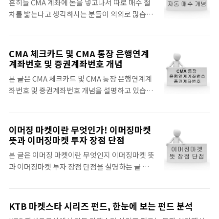
100만원에 대해서 자동으로 매수 신청을 합니다.
흔히들 CMA 계좌에 돈을 넣고나서 따로 매수 절
다. 그래서 깔끔하게 차이점을 요점 정리 해드리
일단, 돈은 증권사..
차를 밟는다고 생각하시는 분들이 의외로 많습니
고, 그 다음에 어느것이 어떤 상황에서 유리한지
다. 하지만, CMA 계좌를 만드실때, 계좌 유형을
에 대해서 이야기 해보고자 합니다. 일단, CMA-
"CMA로 만들실 거에요? "아니면,"CMA/RP로
RP도 일종의 CMA입니다. 하지만, 일반 CMA에
만드실꺼에요?" 라고 물어보기도 합니다. 만약
CMA 체크카드 및 CMA 통장 은행연계
비해서 RP (Repurchase Agreements)라고 하
CMA/RP 밖에 존재하지 않으면 자동으로
계좌번호 및 증권계좌번호 개념
는 환매조건부 채권... ^^ 또 어려운 이야기 나오
CMA/RP로 계좌 유형이 정해집니다. 그럼, 자신
네요. 이건 무엇이냐.. 바로, 채권을 발행한 주체
본 글은 CMA 체크카드 및 CMA 통장 은행연계계
의 은행 연계 계좌 번호로 입금을 하게 됩니다. 그
가 ..
좌번호 및 증권계좌번호 개념을 설명하고 있습니
리고 나서 망설입니다. 주식처럼 매수를 해야하
다. CMA통장은 은행에서 계좌를 개설하시더라
나... 하고 말이죠. 아닙니다. 계좌 유형을 정해 놓
도,은행의 일반적인 예금 계좌를 계설하시는 것이
는 이유는 바로, 자동 매수를 해주기 때문입니다.
아니랍니다. 그렇다면 무엇이냐!바로 CMA계좌
이머징 마켓이란 무엇인가! 이머징마켓
시간은 증권사 마다 대체적으로 다릅니다. 동일하
는 예금 상품이 아닌 투자 상품이기 때문입니다.
뜻과 이머징마켓 투자 장점 단점
지 않고 자신들이 처리하는 시간에 처리하나 처리
은행과 연계한 증권사에서 계좌를 만들어서 은행
하지 않고 몇일씩 끌고 그러지는 않습니다. 하지
본 글은 이머징 마켓이란 무엇인지 이머징마켓 뜻
의 시스템과 연결하는 것이 됩니다. 바로 돈이 들
만, 돈을 입금 한다고 바로 처리가 되..
과 이머징마켓 투자 장점 단점을 설명하는 글 입
어오고나오는 문을 만들어 놓은 것이라 생각하시
니다. 이머징 마켓(Emerging market)이란, 이
면 됩니다. 따라서 어느 은행을 가서 CMA통장을
머징, 영어단어 Emerging(최근 생겨난, 최근에
만드시더라도,해당 은행과 연계를 한 증권사의
만들어진, 떠오르는 등) 과 Market(시장)을 합성
KTB 마켓스타 시리즈 펀드, 한눈에 보는 펀드 분석
CMA계좌를 내부적으로 만들어서 이를 고객분들
하여 만든 말입니다. 이 이머징 마켓은 어느 한 곳