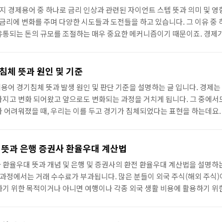
유와 원인 외환보유고 변화에..
 경제용어 중 하나로 금리 인상과 관련된 자이언트 스텝 뜻과 의미 및 영
 금리에 변화를 주며 다양한 시도들과 도전들을 하고 있습니다. 그 이유 중 
유통되는 돈의 규모를 조절하는 매우 중요한 메커니즘이기 때문이죠. 경제가
와 변화의 규모 모두 시장에 큰 충격을 주지 않지만, 그렇지 않을 때는 금
은 물론이고, 생활 경제에도 막대한 영향을 주고 있습니다. 그럼 지금부터
을 줄 수 있는 자이언트 스텝 금리 인상 뜻과 그 의미에서 부터 설명하도록
침체 뜻과 원인 및 기준
 자이언트스텝이란 금리..
용어 경기침체 뜻과 발생 원인 및 판단 기준을 설명하는 글 입니다. 경제는
가지고 변화 되어왔고 앞으로도 변화되는 과정을 거치게 됩니다. 그 중에서
가 어려워졌을 때, 우리는 이를 두고 경기가 침체되었다는 표현을 하는데요.
 뜻과 의미를 살펴보며 우리 삶 속의 다양한 원인과 영향에 대해 살펴보도
럼 가장 먼저 경기침체에 대한 개념을 살펴보도록 하겠습니다. 경기침체란
 상태로 전환됨에 따라 각종 매매나 거래 등 경제 활동이 활발히 이뤄지지 
 뜻과 은행 증권사 환율우대 계산법
기침체라는 용어는 경기후퇴라..
 환율우대 뜻과 개념 및 은행 및 증권사의 환전 환율우대 계산법을 설명하
 과정에서는 거래 수수료가 부과됩니다. 많은 분들이 외국 주식(해외 주식
하기 위한 목적이거나 아니면 여행이나 각종 외국 생활 비용에 활용하기 위
를 외화로 바꾸는데요. 이 과정에서 부과되는 각종 환전수수료는 은행이나
환전 우대 수수료’라는 특별한 환전 할인 혜택을 받아서 다소 절약할 수 있는