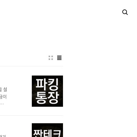
을 설
자금이
신이
 고
자
미
하기