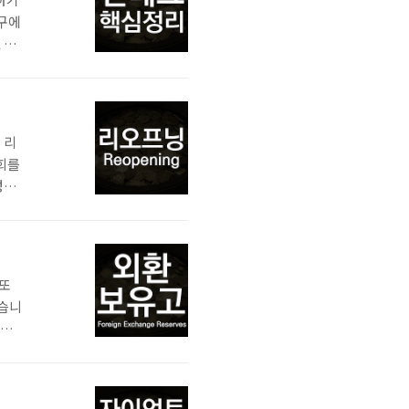
누구에
 결
,
루고
 짠
 리
회를
성됩
는
루
핵심
 또
있습니
 직
하
gn
 구