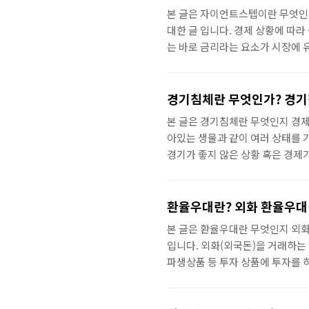
성 요소 외환보유고 증가/감소 이
본 글은 자이언트스텝이란 무엇인지
대한 글 입니다. 경제 상황에 따라
는 바로 금리라는 요소가 시장에 
정적이거나 호황일 대는 금리 변화
인상한다는 소식 자체가 투자 시장
업과 개인 모두의 경제 생활에 영향
경기침체란 무엇인가? 경기
겠습니다. 자이언트스텝 뜻과 의미
본 글은 경기침체란 무엇인지 경제
아있는 생물과 같이 여러 상태를 
경기가 좋지 않은 상황 혹은 경제
늘은 경제용어 중 하나인 경기침체
겠습니다. 경기침체 뜻과 개념 그
상태의 순환 과정 중 경기가 하상
환율우대란? 외화 환율우대
는 상태를 의미합니다. 한편, 경
본 글은 환율우대란 무엇인지 외화
입니다. 외화(외국돈)을 거래하는
파생상품 등 투자 상품에 투자를 
적으로 외화를 원화로 그리고 원화
권사에서 각종 ‘환율우대’ 혹은 ‘