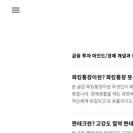
본문 바로가기
금융 투자 마인드/경제 개념과
파킹통장이란? 파킹통장 뜻
본 글은 파킹통장이란 무엇인지 파
명합니다. 경제생활을 하는 과정에
자신에게 유입되고 또 유출되기도 
사용하게 될 자금마저도 금융시장
정 지출되는 자금이라도 최소한 며
금 활용에 중요한 금융 투자 상품
짠테크란? 고강도 절약 짠테
파킹통장 특징 파킹통장 장점과 단
본 글은 짠테크란 무엇인지 고강도