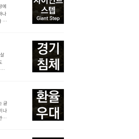
향에
하나
 안
리가
 기
 하
 살
도
 오
록 하
 경제
못하
는 글
)이나
한 목
 증
데