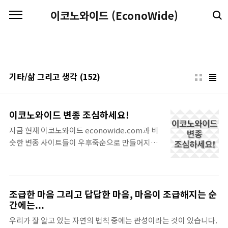
본문 바로가기
이코노와이드 (EconoWide)
기타/삶 그리고 생각
(152)
이코노와이드 변종 조심하세요!
지금 현재 이코노와이드 econowide.com과 비
슷한 변종 사이트들이 우후죽순으로 만들어지고
있는 상황이라 저도 사실 조금 당황 스럽습니다.
너무나도 황당하기도 하고 우습기도 한 일들이 일
어나서 이렇게 글을 올려보게 됩니다. 이런 종류
의 글은 정말 오랜만에 쓰는군요. 사실 예전에는
조급한 마음 그리고 답답한 마음, 마음이 조급해지는 순
이상한 사이트들이 나타나서 활개를 치더라도 사
간에는...
람들이 그런가보다 하고서 넘어가고 그랬는데 결
우리가 잘 알고 있는 자연의 법칙 중에는 관성이라는 것이 있습니다.
코 그렇지 않다는걸 비즈니스 역사를 봐도 쉽게