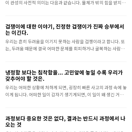
이 관성의 사전적 의미는 다음과 같습니다. 물체가 밖의 힘을 받지 않
알 수 있습니다. 닷컴붐이 일어나던 시절에도 이
는 한 정지 또는 등속도 운동의 상태를 지속하려는 성질. 멈추어 있거
런 일들이 많았었죠. 아마도 경험이 아예 없는 분
나 혹은 움직이면 지속적으로 움직이려고 하는 성질. 바로 이 관성이
들이거나 아니면 이 업계에서 자리를 못잡은 분들
라는 것은 사람의 생각에도 행동에도 역시나 동일하게 적용되지 않
겁쟁이에 대한 이야기, 진정한 겁쟁이가 진짜 승부에서
이 이상한 것들을 하는 것임은 보통의 인터넷 서
나 합니다. 특히, 우리가 어떠한 생각의 시발점을 잘 찾아내게 되면,
는 이긴다.
비스를 운영하는 기업들이나 전문가 분들은 알고
생각을 점차 확대하고 또 세밀화 해나가며 구체화 작업을 하게 됩니
우리는 흔히 두려움을 이기지 못하는 사람을 겁쟁이라고 합니다. 또
있습니다. 저런 식의 운영을 하는 사람들이 그동
다. 그래서 우리는 "시작이 반이다"라는 말과 함께 이 관성이라는 것
는, 두려움 때문에 결국 어떠한 문제를 회피하거나 굴복하는 사람을
안 몇몇 ..
에 의해서 지속적으로 앞으로 점점 나아가게 되는 것이 아닐까 합니
겁쟁이라고 합니다. 그래서 우리는 아주 어린 시절부터 용감하다는
다. 하지만, 멈추어 있는 것도 멈추어 버린 상태 자체도 관성의 영향
말을 참 좋아하고 또 사랑합니다. 이 용감하다는 것은 이미 어떠한 일
을 받게 됩니다. 자의적이던 타의적이던, 생각..
을 해내기 전 부터 찬사를 받게 만들곤 합니다. 그래서 우리는 겁쟁이
냉정함 보다는 침착함을... 고민앞에 놓일 수록 우리가
라는 수식어가 조그만한 불안감에 휩싸인 스스로를 더욱더 나약하
갖추어야 할 것은.
게 만드는 원인이 되며, 그러한 원인으로 인해 무엇을 하고자 할때 필
우리는 어떠한 상황에 처하게 되면, 굉장히 빠른 사고의 과정 속에 놓
연적으로 안좋은 일을 야기한다고 생각합니다. 그래서 저는 오늘 겁
이게 됩니다. 어떠한 일이 갑자기 생기게되면, 이 일이 왜 생긴 거지?
쟁이, 그것도 진정한 겁쟁이에 대해 이야기를 해보려고 합니다. 우리
왜 나에게 이런 일이 생긴거지? 무엇이 문제여서 이런 일이 생긴거
는 겁쟁이를 너무나도 질색하듯 싫어합니다. 하지만, 전 진정 용감한
지? 어떻게 이 일을 해결해야 하나? 도대체 문제가 될만한게 뭐가 있
자가 되지 못하거나 혹은 진정 용감한 사람은 진정한 겁..
을까? 헤아리기에도 너무나도 많은 생각들이 머리속을 지나치게 됩
과정보다 중요한 것은 없다, 결과는 반드시 과정에서 나
니다. 어려운 일이면 일 일수록, 경험해보지 못한 일이면 일 일수록
오는 것
우리는 생각이 더욱더 많아지게 됩니다. 물론, 아주 충격적인 일을