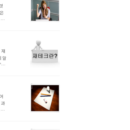
 멋
놓은
이기
후에
한
은 결
 재
 알
"투
 반
하
al
지어
 과
니만
기라
드,