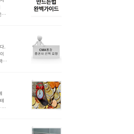
이
은행
상품
하신
나오면
다.
장이
가까운
렇다
배당
 받
게
재테
 추
 속
작하
모르