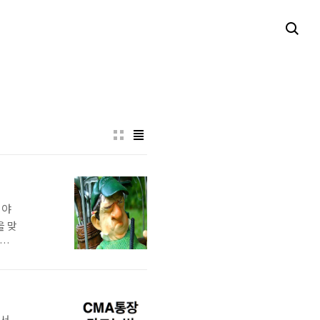
려야
을 맞
대로
감도
 안잔
르는
셔서