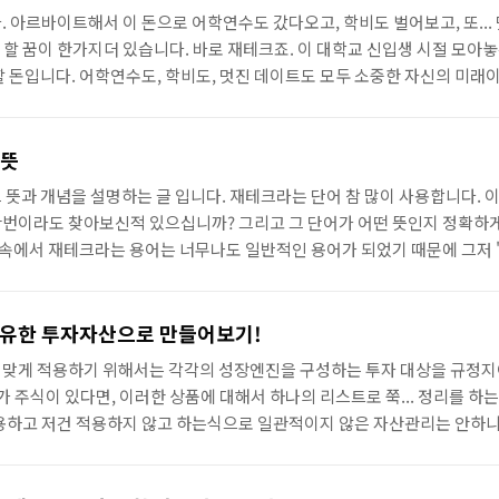
러 방법 중 하나의 방..
 아르바이트해서 이 돈으로 어학연수도 갔다오고, 학비도 벌어보고, 또...
야 할 꿈이 한가지더 있습니다. 바로 재테크죠. 이 대학교 신입생 시절 모아
할 돈입니다. 어학연수도, 학비도, 멋진 데이트도 모두 소중한 자신의 미래
은 없지 않을까 합니다. 하지만, 재테크를 해보지 않는다면 아마 졸업한 이
공부에 자칫 직장 생활을 그르칠 가능성도 물론 존재합니다. 이런 경우 딱 
재테크는 귀동냥으로 시작해서 그것이 귀동냥을 얻는 수준으로 끝나고 실천
 뜻
그대로 일어난다는 것..
뜻과 개념을 설명하는 글 입니다. 재테크라는 단어 참 많이 사용합니다. 이
한번이라도 찾아보신적 있으십니까? 그리고 그 단어가 어떤 뜻인지 정확하게
 속에서 재테크라는 용어는 너무나도 일반적인 용어가 되었기 때문에 그저 
습니다. 우리들이 알고 있는 여러가지 의미와 내용들 중 상당수는 반은 맞고
이야기를 드리고 싶습니다. 저 또한 재테크라는 용어를 사용하여 글도 쓰곤 
해서 진지하게 이야기를 하지 않았습니다. 재테크의 영어 명칭은 Financi
보유한 투자자산으로 만들어보기!
재테크라는 것의 재자는..
 맞게 적용하기 위해서는 각각의 성장엔진을 구성하는 투자 대상을 규정
가 주식이 있다면, 이러한 상품에 대해서 하나의 리스트로 쭉... 정리를 하는
적용하고 저건 적용하지 않고 하는식으로 일관적이지 않은 자산관리는 안하
자산이라도 관리가 이루어져야.. 최소한 어떻게 돌아가는지 관심을 가져주
 자산은 빛을 볼 수 있기 때문이죠. 여러분이 투자하고 계신 예금, 적금, 펀