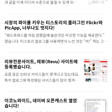
과 글을 이제 미디어 수준으로 올릴 수 있게 되었
페이스라는 측면에서 기존의 구글 검색엔진에서
습니다. 기술적인 면으로 바라본다면 기존의 하드
아쉬웠던 점을 개선하면서 구글을 의식하고 만들
코딩에 해당하는 코드작성과 홈페이지 운영으로
어진 서비스임을 손쉽게 알 수 있었습니다. 시장
도 충분히 가능하였지만, 블로그, 특히, 블로그 서
시장의 파이를 키우는 티스토리의 플러그인 Flickr와
에 얼마나 파괴적인 힘을 발휘할 것인가는 사실,
비스들이 나오면서 글을 작성하는 것이 워드프로
PicApp, 너무나도 멋지다!
얼마나 뛰어난 검색엔진일까라는 측면보다는 시
세서 작성하는 수준까지 올라오면서 컨텐츠가 생
장에서 얼마나 "지금의 호응도와 관심을 유지할
"워드프레스를 처음 접했을때 놀란것은 막강한 기능을 제공한다."
산되는 속도는 급속도로 늘어날 수 있었습니다.
것인가?"에 달려있지 않을까 합니다. 우선, 지금
였습니다. 티스토리 블로그를 사용하면서 느낀 것은 "어!" 하는 그
도구의 편리성이 바로, 산업의 양적 성장을 이끈
의 호응도를..
놀라움 그자체 였습니다. 발전의 속도가 매우 빠르다 못해 다 따라가
다는 것을 다시 한번 더 증명하였죠. 지금 블로그
기 힘들정도 였다고나 할까요? ^^ 이번에 새롭게 선보인 Flickr와
서비스를 한다는 것은 이제 인터넷 서비스 업체들
PicApp 서비스에 대한 플러그인을 바라고 이런저런 생각이 머리속
리뷰전문사이트, 레뷰(Revu) 사이트에
의 필수 요소가 된 것은 그만큼 가치가 있다는 것
을 스쳤습니다. Lampara - HDR by HeXeNeSi "이거구나..." 아
등록했습니다.
이 아닐까 합니다. 이러한 블로그 서비스들이 왜?
직 머리속을 희미하게 지나가는 것이지만, 생각이 번뜩 나더라고요.
사랑을 받는지는 블로그 광고 서비스를 이해하는
요즘 많은 인터넷 서비스들이 생겨나고 있는데요.
시장의 파이를 키우는 공유 정신의 힘 이 플러그인이 뭐 그리 대수인
데 있어서 도움이 되지 않을까 합니다. 제가 생각
특히 블로그에 특성화된 서비스들이 많이 생겨나
가! 라고 생각할 수 있습니다. 그러나 조금 뒤집어 놓고 생각하면 다
하는 블로..
고 있습니다. 그 중 하나가 레뷰(Revu)라는 사이
른 생각이 나올 수 있더군요. 플리커(Flickr)나 픽앱(PicApp) 플러
트인데요. 저도 이 사이트를 알게 된것은 티스토
그인은 포스트에 ..
리의 IT 섹션을 돌아다니다가 재아님의 블로그 글
이코노와이드, 네이버 오픈캐스트 열었
중 " 블로거라면 레뷰정도는 알아두는것도 좋겠
습니다!
다! "를 보고 알게 되었습니다. 이 레뷰라는 사이