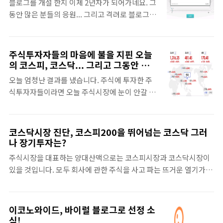
블로그를 개설 한지 이제 2년차가 되어가네요. 그
트는 리뷰 포스트를 전문적으로 다루는 서비스라
동안 많은 분들의 응원... 그리고 격려로 블로그가
고 합니다. 이 서비스를 통해서 요즘 블로그계에
무럭무럭 자라나고 있었는데요. 바쁘면 얼마나 바
또 다른 돌풍이라고 할 수 있는 리뷰 포스트들이
쁘다고... 격려해주시는 분들의 성원에 보답을 다
정착할 수 있는 곳이 될 수 있을 것 같습니다. "이
해드리지 못하는 필력으로 작게 나마 운영해오던
주식투자자들의 마음에 불을 지핀 오늘
름은 많이 들어봤는데~~" 하다가 이번에 가입하
이코노와이드 블로그가 네이버(NHN-Naver)의
의 코스피, 코스닥... 그리고 그동안 잊어
게 되었는데요. 저는 리뷰를 전문적으로 다루거나
오픈캐스트(Open Cast) 서비스를 시작하였습니
왔던것은?
아니면 포스트의 비중 중 리뷰의 비중이 높거나
오늘 엄청난 결과를 냈습니다. 주식에 투자한 주
다. 더욱더 많은 분들과 테마를 가진 이야기를 나
하지는 않은데요. 그래도 예전에 썼던 리뷰..
식투자자들이라면 오늘 주식시장에 눈이 안갈 수
누고 싶다는 생각에 시작을 하게 되었습니다. 재
없었을 것입니다. 내리막 코스피가 어느새 빨간불
테크... 제가 이런저런 글을 올리다 이 재테크라는
코스피로 바뀌며 그동안에 좀처럼 오르지 못했던,
분야를 선택한 계기도 지속적으로 꾸준히 글을 올
1300지수에 다시 올라서는 모습을 보였으니깐 말
코스닥시장 진단, 코스피200을 뛰어넘는 코스닥 그러
릴 수 있을 것이라는 용기를 가지고 시작하게 되
이죠. 오늘 코스피는 54.28포인트 4.3%에 코스닥
나 장기투자는?
어서 지금까지 오게되었는데요. 각종 검색엔진과
은 여기에 질세라 20.62 포인트 4.47% 포인트로
메타블로그 사이트, 다음의 블로그 뉴스 사이트
주식시장을 대표하는 양대산맥으로는 코스피시장과 코스닥시장이
어느새 500포인트 문턱까지 올라섰습니다. 금리
같은 곳들을 통해서 그동안 참 소중한..
있을 것입니다. 모두 회사에 관한 주식을 사고 파는 뜨거운 열기가 매
동결이라는 막강한 카드는 사실 오늘 주식시장에
일매일 발산되는 곳 중에 하나인데요. 어떤 분들은 주식시장이 황금
정말 큰 호재일까? 라는 생각마저 들만큼 오늘의
광산이라고 이야기를 하며, 어떤 분들은 주식시장이 도박판에 지나
주식시장 분위기는 너무나도 좋았습니다. 오늘 상
지 않다고 이야기를 합니다. 이 두 이야기 역시 모두 다 맞기에 주식
이코노와이드, 바이럴 블로그로 선정 소
한가 종목만 40개, 대조적으로 하한가는 1개를 보
시장은 원래의 목적을 훼손하지 않기를 그저 매일 바라는 마음 뿐이
식!