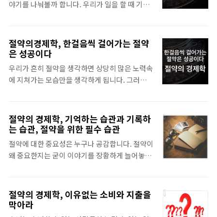
야기를 나눠볼까 합니다. 우리가 일을 할 때 기쁘
니다. 그럼 제대로 이에 대한 내용을 살펴보도록
게 일할 수 없으면 하지말라는 이야기를 하곤 합
하겠습니다. 절약 관점에서 수입과 지출은 반드시
니다. 그건 절약을 할 때도 공통적으로 적용되는
별개의 개념으로 접근해야 한다는 점 입니다.수입
수식어와 같은 것이며 절약을 기쁘게 할 수 없다
절약의경제학, 한걸음씩 걸어가는 절약
이 늘면 지출도 늘어나야 한다는 생각을 하게 되
면 결코 절약을 할 이유가 없습니다. 말 그대로 절
은 성공이다
면 당연히 절약도 그에 맞춰 수정되어야 하고 그
약해서 얻는 것에 대한 감사함만으로도 사실 절약
럼 어느순간 절약의 개념이 돈에 맞춰 수정되는
우리가 흔히 절약을 생각하면 상당히 많은 노력속
은 기쁜 일인데도 그런 것을 외면한다면 절약은
기이한 현상이 발생하게 됩니다. 언뜻 보면 맞는
에 지쳐가는 모습만을 생각하게 됩니다. 그러나
말 그대로 노동이자 고통입니다. 절약을 미화하고
듯 보..
실제 절약은 그런 노력속에서 꽃 피운다고 착각하
싶은 생각은 없지만 최소한 또 다른 혁신 과정이
지만 그걸 제대로 해낼 수 있는 사람은 거의 없다
라는 생각이기 때문에 사실상 길바닥에 쏟아버린
고 볼 수 있습니다. 사실상 노력이라는 단어보다
절약의 경제학, 기억하는 습관과 기록하
돈을 다시 주워오는 효과가 바로 절약에서 나타납
는 정성이라는 단어가 더 어울릴지도 모릅니다.
는 습관, 절약을 위한 필수 습관
니다. 우리가 길을 가다 내 돈을 잃어버렸다면 상
그렇기 때문에 우리가 지금에서야 깨닳는 것은 정
당한 상실에 빠지고 때로는 얼마 되지 않은 금액
절약에 대한 중요성은 누구나 공감합니다. 절약이
성이 있기만이라도 한다면 절약은 절반의 성공은
인데도 불구하고 우울하기까지 합니다. 가진 것
왜 중요한지는 굳이 이야기를 장황하게 늘어놓지
물론이고 그 나머지 절반을 채울 수 있음을 알 수
임에..
않더라도 본인에게 가장 금전적 이익이 생긴다는
있습니다. 왜 절반의 성공은 물론이고 나머지 절
점에서 대부분의 사람들은 절약을 긍정적으로 생
반을 채울 수 있다고 생각을 할까요? 우리가 흔히
각합니다. 그리고 공감하는 것이 또 하나 있습니
절약의 경제학, 이유없는 소비와 지출을
시작이 반이다라는 말이 있다는 것은 아실 것 입
다. 바로, 절약은 어렵다는 것 입니다. 절약은 귀찮
막아라
니다. 그렇기 때문에 절약을 하겠다고 생각을 하
고, 절약은 큰 효과가 없다고 생각합니다. 바로 이