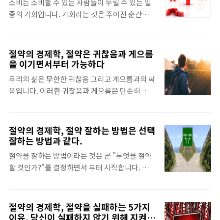
고 시작을 하는 순간 이미 절약은 절반의 성공을
소비는 소비할 수 있는 사람들이 누릴 수 있는 일
러한 생각들이 절약을 가로막는 대표적인 장애물
거둔 것 입니다. 해야지 해야지 하고서 하지 절약
종의 기회입니다. 기회라는 것은 주어진 순간을
들 입니다. 그러나 절약을 약하게 만들거나 절약
을..
어떻게 활용하느냐에 따라 그 결과는 처음 기대했
을 하지 못하도록 만드는 것 중에 하나는 다름 아
던 그대로거나 그 이상이거나 그 이하가 될 수 있
닌 "기억하지 않고 기록하지 않는 것" 이라고 볼
습니다. 소비는 철저하게 이 기회의 단면을 여실
절약의 경제학, 절약은 귀찮음과 게으름
수 있습니다. 사람에게 기억은 매우 중요한 도구
히 보여줍니다. 대부분 소비를 하는 과정에서 "선
을 이기면서부터 가능하다
이자 장치이자 자산입니다. 기억하고자 하는 노
택", "지출"의 과정을 거치게 됩니다. 무엇을 살지
력, 기록하고자 하는 노력은 절약을 성공적으로
우리의 삶은 무한한 귀찮음 그리고 게으름과의 싸
선택을 하는 것에서부터, 주어진 상품이나 서비스
이끄는 원동력이라고 볼 수 있습니다. 기억하는
움입니다. 이러한 귀찮음과 게으름은 단순히 사람
내에서도 또 다시 선택을 합니다. 어찌보면 소비
방법..
의 행동의 특징, 성격의 특징만을 이야기하는 수
는 철저하게 선택의 연속이라고 볼 수 있습니다.
준을 넘어서 소비와 낭비를 수반하게 됩니다. 자
그리고 거래를 마치기 위한 방법으로 지출의 과정
세히 자기의 소비 습관과 지출 항목들을 바라보
절약의 경제학, 절약 잘하는 방법은 선택
을 거치며 소비는 완성됩니다. 안타깝게도 많은
면, 의외로 많은 것들이 귀찮음과 게으름이라는
잘하는 방법과 같다.
사람들은 절약을 시작하면서 소비 과정을 이루는
두 단어를 위해서 존재한다는 것을 발견할 수 있
연속적인 선택과 결정의 순간에서 판단을 너무 가
절약을 잘하는 방법이라는 것은 곧 "무엇을 절약
습니다. "간편하고, 빠르게"라는 수식어가 붙은
볍게 여깁니다. 소비 과정 중 마치 체인과도 ..
할 것인가?"를 결정하면서 부터 시작합니다. 그리
많은 상품들과 서비스들은 "편리함과 신속성"이
고 매 결정마다 결정된 그 무엇인가를 잘 실천하
라는 대표적인 순기능과 더불어 "귀찮음과 게으
는 실천력과 함께 상상속에만 존재하는 절약 효과
름"을 불러오는 문제점이 있습니다. 인간의 소비
를 현실에 나타날 수 있게 만드는 것입니다. 맞습
절약의 경제학, 절약을 실패하는 5가지
특징을 보면 무엇인가 가지고 경험한 뒤, 비용 대
니다. 무슨 일이든 간에 무엇을 선택하는 과정은
이유, 당신이 실패하지 않기 위해 지켜야