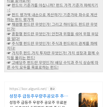
리를 알아보자!
☞
펀드의 기준가를 아십니까? 펀드 가격 기준가 파헤치기
~!
☞
펀드 평가액 내손으로 계산하기! 기준가와 좌수로 계산
하는 펀드 평가액
☞
채권형 펀드란 무엇인가! 그리고 하이일드 펀드란 무엇
인가!
☞
혼합형 펀드란 무엇인가! 안전과 위험을 섞어 위험 부담
을 덜다!
☞
주식형 펀드란 무엇인가! 주식과 펀드와의 관계를 파헤
치다!
☞
가치주 펀드,가치 투자란 무엇인가! 가치 성장과 함께 수
익을 올리는 펀드!
☞
고배당주 펀드란 무엇인가! 배당 수익과 주식 상승에 따
른 수익 모두를 목표로하는 펀드!
https://kor.algunli.net/
광고
성장주 급등주우량주공모주 추 우
량주 무료 공유
성장주 급등주 우량주 공모주 무료분