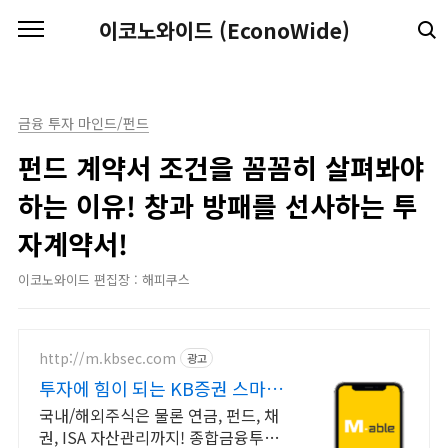
본문 바로가기
이코노와이드 (EconoWide)
금융 투자 마인드/펀드
펀드 계약서 조건을 꼼꼼히 살펴봐야
하는 이유! 창과 방패를 선사하는 투
자계약서!
이코노와이드 편집장 : 해피쿠스
http://m.kbsec.com
광고
투자에 힘이 되는 KB증권 스마트
한 투자의 시작
국내/해외주식은 물론 연금, 펀드, 채
권, ISA 자산관리까지! 종합금융투자