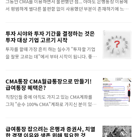
입니다. 좋습니다. 반드시 그렇게 하셔야 합니다.
그동안 CMA를 이용하면서 불편했던 점... 아마도 은행통장 이용에
투자라는 멋진 말이 정말 멋진 말이 되기 위해서
KRX100 지수에 편입된 주식 종목이라면, ..
서 평범하게 별다른 불편함 없이 사용했던 부분이 존재하기에 느꼈
는 이 기회비용에 대한 생각을 정리를 하고 가야
을 것입니다. 그러한 점이 이번 지급결제 시행으로 인해서 개선되었
하지 않을까 합니다. 나 자신을 위한 투자라는 명
다는 점은 증권사 뿐만 아니라 실제 CMA를 사용하는 고객들에게 역
목하에 우리는 우리들이 거두어들인 소득을 지출
시나 많은 불편함을 해소 시켜주는 기회가 되었습니다. 적금계좌로
투자 시야와 투자 기간을 결정하는 것은
을 하게 됩니다. 물론, 매우 소중하고 꼭 필요한 과
송금 OK, 급여계좌 이용제한 해소 OK, 직접 송금 OK 적금계좌 등의
투자 대상 기업 고르기 시작
정임은 분명합니다. 그리고 조금더 나아가서 기회
일부 계좌로의 송금 불가나 급여계좌 이용에 대해서 제한이 해소되
비용이라는 과정을 거치게 됩니다. 기회비용이라
투자를 할때 가장 흔히 하는 실수가 "투자할 기업
었습니다. 더욱이 다른 은행계좌에서 동양종금증권 CMA로 송금하
는 것은 우리가 어떠한 한 가지 선택에 따라 그 ..
을 잘못 고르는 데"에서 부터 시작이 됩니다. 좋은
려고 하면, 반드시 가상계좌(연계계좌)를 이용해야 했습니다. CMA
기업을 고르는 것, 바로 투자할 가치가 있는 기업
체크카드 등의 현금카드 아래부분을 보면, "~~은행" 해서 해당 은행
을 고르는 것이 투자의 시작 입니다. 주식 투자자
계좌번호가 나와있고, 그 은행계좌번호로 송금을 하면 동..
나 기업에 실제 자금 대며 직접 투자하는 분들도
CMA통장 CMA월급통장으로 만들기!
흔히 투자할 가치가 있는 기업을 고르는 과정에서
급여통장 혜택은?
부터 실수를 범합니다. 그럴 수 밖에 없는 이유 중
직장인들 중에 아직도 가지고 있는 CMA계좌를
하나는 바로 "좋은 기업", "투자할 만한 가치가 있
그저 "순수 100% CMA"계좌로 가지신 분이 있을
는 기업"을 고르는데 시야와 투자 기간을 고려하
까요? 있습니다. 월급통장으로 쓰는 통장도 그냥
지 않기 때문입니다. 투자 시야, 범위를 결정 하지
회사에서 만들라고 해서 만들어서 월마다 꼬박꼬
않으면 혼란의 연속 투자 시야를 결정한다는 것은
박 돈은 들어오는데 아직도 가지고 있는 CMA와
급여통장 잡으려는 은행과 증권사, 치열
자신이 어떤 기업에 투자를 하는가에 대한 결정에
는 다르다는 생각에 따로 관리하고 계시는 분들이
한 경쟁 이유와 생존 위해 필요한 것