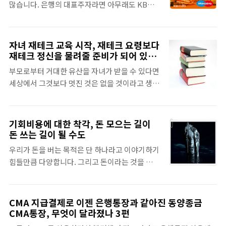
많습니다. 은행의 대표주자라면 아무래도 KB국
희망을 먹고 자랍니다. 재테크를 할 때 "무조건 돈
민은행일 것입니다. 국민은행은 역시나 KB
모으자"는 생각은 참 위험한 생각 중 하나입니다.
CARD(KB카드)라는 카드를 전담하는 회사를 신
정말 그럼 돈을 모으는가 보면, 사실, 어느 순간 이
설하면서까지 거세게 전진하고 있습니다. 신한은
자녀 재테크 교육 시작, 재테크 요령보다
전과 동일한 씀씀이나 더 큰 씀씀이로인해서 결국
행도, 우리은행도 모두 신한카드, 우리카드 등의
재테크 정신을 물려줄 준비가 되어 있습
더욱더 수익률이 높은 투자의 세계로 빠져들고 투
나름의 독자적인 카드회사를 통해서 은행계좌와
니까?
자는 어느새 투기가 되어버립니다. 이 투기의 유
부모로부터 거대한 유산을 자녀가 받을 수 있다면
체크카드를 엮어서 하나의 금융투자상품에서 저
혹은 지금까지 재테크를 잘 일궈온 여러분들의
세상에서 그것보다 멋진 것은 없을 것이라고 생각
축과 소비를 모두 이룰 수 있는 금융종합상품으로
모..
하실 것입니다. 아니, 거대하지는 않아도 최소한
CMA의 돌풍에 적극적으로 대응하고 있습니다.
사회생활을 하면서 필요한 무엇인가를 남겨줄 수
은행들간의 경쟁에 증권사들간의 경쟁에 이 은행
있다면 분명 도움이 되는 것 이상이라는 생각에
기회비용에 대한 착각, 돈 모으는 길이
과 증권사들간의 경쟁으로까지 커지면서 이제 각
자녀에게 물려줄 재산을 축척하는 일은 이제 결혼
돈 쓰는 길이 될 수도
금융회사들의 독자적인 금융투자상품은 이제 모
을 하기도 전에 이미 시작을 하곤 합니다. 물론, 일
두 금융종합상품의 모습을 갖추며 고객들에게 악
우리가 돈을 버는 목적은 단 하나라고 이야기하기
찍 시작하면 할 수록 나중에 물려줄 수 있는 재산
수를 청하고 있습니다. 체크카드들간의 경쟁 역시
힘들만큼 다양합니다. 그리고 돈이라는 것을 목적
이 사실 지금 이상의 가치를 가질 것이라는 것은
도 치열해지고 있습니다. 이..
으로 두는 순간 참 피폐하다고 이야기할 만큼 위
분명 아실 것입니다. 그래서 재테크를 하는 목적
험한 생각임 또한 알게 됩니다. 그러나 돈이라는
들 중에 하나도 분명 자녀에게 무엇인가를 남기고
단순한 목적을 넘어서게 되고, 일과 자신의 인생
CMA 지급결제로 이젠 은행통장과 같아진 동양종금
물려줄 물질적인 재산을 목적으로 장기 주식투자
그리고 그 과정 속에서 살아가기 위해 또는 살아
CMA통장, 무엇이 달라졌나 3편
를 생각하거나 장기 펀드투자를 생각하고 계실 것
가는 과정으로 우리는 돈을 벌고 또 돈을 씁니다.