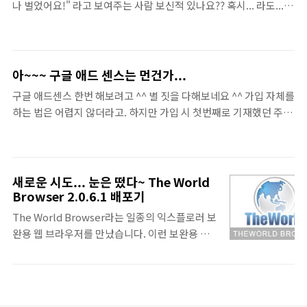
나 벌었어요!" 라고 보여주는 사람 보신적 있나요?? 혹시... 라도...
대라는 생각으로 부터 출발하셔야 합니다. 동기는 어떤 두개가 서로
장사가 잘되는 가게에서 돈톤이 수북히 쌓여있는 걸 본적은 있으실
의 상태를 일정하게 유지하는 것입니다. 즉, 둘이 이야기를 한다고
겁니다. 하지만 지하철에서 "잠시 말씀 드리겠습니다~!"로 시작하
가정하면, 두 사람이 모..
는 분들이.. 얼마를 벌었는지를 그것도 다~ 보여주진 않잖아요. 바로
그 광경을 봤다는 겁니다 ㅋㅋㅋ 그분이 판매하시는 상품은 망사로
아~~~ 구글 애드 센스는 먼건가...
된 다용도 보관함인데요. 장난감이나 기타 등등을 보관할 수 있는 접
구글 애드센스 한번 해보려고 ^^ 별 짓을 다해보네요 ^^ 가입 자체를
이식 다용도 보관함이 었습니다. 근데 이 제품의 재질이 망사~~~ ^^
하는 법은 어렵지 않더라고. 하지만 가입 시 첫번째로 기재했던 주소
였습니다. 자신이 시제품으로 들고다니는데서 돈을 거슬러주기도
에 해당하는 사이트가 뭔가 있어야 하는거 같더라고요. 처음에 신청
하고 사람들이 그곳에 돈을 넣기도 하더라고요. 중요한건~! 이 분의
하였을 때는... 네이버나 다음... 뭐... 미니홈피 이런데는 안된다고 메
돈을 사람들이 유심히들 쳐다 보시더라고요..
일 오면서 거절당했고.. 두번째 신청하니... 불완전하거나 링크를 걸
수 없다고??? 하네요. 두번째는 이 티스토리 사이트를 링크 건것이
새로운 시도... 눈은 떴다~ The World
었거든요. 근데... 거절을 당하더군요.. 너무 컨텐츠가 없어서 그런가
Browser 2.0.6.1 배포기
요?? ^^ 하핫. 다른 분들은 어떤지 알고 싶기도 하고... 댓글로 알려주
The World Browser라는 일종의 익스플로러 보
시는 분 없을테니... (아직 인맥이 없어서 ^^) 서핑을 해봐야 겠네요
완용 웹 브라우저를 만났습니다. 이런 보완용 웹
~! 혹시라도 구글 애드센스 가동~! 하시는 분이 이글을 보시면 채택
브라우저들을 이것 저것 있다는 것을 알았을 때는
기준이나 뭐 이..
익스플로러도 쓸만 한데 뭐 이런걸 쓰나... 하고 틱
틱 거리며 솔직히 좀 무시했습니다. -.= "사람들이
쓰기나 할까!!" 안써보고 저런식으로 이야기 하니