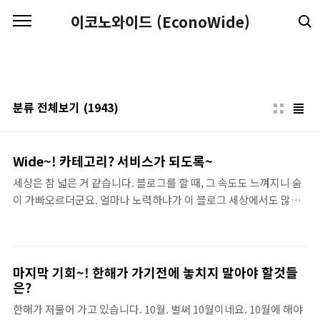
본문 바로가기
이코노와이드 (EconoWide)
분류 전체보기
(1943)
Wide~! 카테고리? 서비스가 되도록~
세상은 참 넓은 거 같습니다. 블로그를 할 때, 그 속도도 느껴지니 숨
이 가빠오르더군요. 얼마나 노력하냐가 이 블로그 세상에서도 많이
나타나는가 봅니다. Wide 카테고리는 어떤 키워드나 주제에 대한
자료들을 연결하는 메카로 활용하려고 합니다. 단순한 북마크의 기
능을 넘어서서 글에 대한 간단한 저의 생각들을 덫붙일까 합니다. 첫
번째 키워드는 Google AdSense로 잡으려고요. 관심있는 분야라
마지막 기회~! 한해가 가기전에 놓치지 말아야 할것들
서요 ^^ 돈~? 보다는 그저.. 한번쯤 해보고 싶은 부분이라서요. 많은
은?
분들의 관심과 사랑으로 보다 많고 유용한 정보들이 모이기를 바랍
한해가 저물어 가고 있습니다. 10월. 벌써 10월이네요. 10월에 해야
니다. 혹시, 글을 보시다가 참고되는 자료가 있으면 댓글이나 트랙백