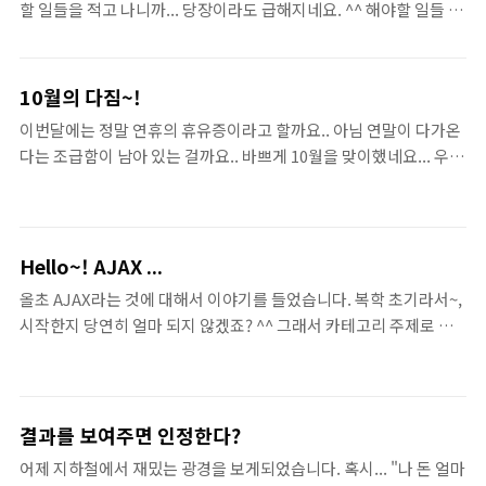
할 일들을 적고 나니까... 당장이라도 급해지네요. ^^ 해야할 일들 적
을 걸어주시면 정말~ 감사하겠습니다.
어놓고 급해지면 어쩐다.. 하지만, 11월달 12월달.. 아직도 남았어요
~! 저와 같은 지각생들 아직~! 늦지 않았다고 생각해요. 그런말 있잖
아요. "늦었다고 할때가 빠른 것이다." ^^ 말해 놓고도 쑥쓰~~~~ 하
10월의 다짐~!
지만, 진짜 11월 12월달을 알차게 보내면 한해가 12개월이 아니라
이번달에는 정말 연휴의 휴유증이라고 할까요.. 아님 연말이 다가온
14개월을 얻을 수 있잖아요. 저는 한해가 가기 전에 놓치지 말아야
다는 조급함이 남아 있는 걸까요.. 바쁘게 10월을 맞이했네요... 우선
할 것들을 3가지로 결정했어요. 첫번째 "열정의 각오" 올 한해 열심
~! 10월에는 멋진 일들을 실천해보고 싶네요. 그동안 블로그 이것 저
히 살았다면... 부끄럽진 않아요. 하지만, 다들 열심히 사시는터라. 저
것 잡다하게 해봤지만... 여기서 제대로된 블로그를 만들어가고 싶네
는 눈에 보이지도 않을겁니다. 하지만, 저 나름대로 올해는 열정의
요. 많은 분들과 이야기도 나누고 생각도 나누고 하면서요~. 그리고
한해를 보내..
생각했던 프로젝트 A,B를 하고 싶네요. 개인적으로 말씀드리기 좀
Hello~! AJAX ...
그래서요~.. A는 그동안 생각했던 것을 자료를 모으고 정리하며 나름
올초 AJAX라는 것에 대해서 이야기를 들었습니다. 복학 초기라서~,
대로의 탄탄한 기반을 만들어 놓고요. 프로젝트 B는 실제로 보고 싶
시작한지 당연히 얼마 되지 않겠죠? ^^ 그래서 카테고리 주제로 잡
네요~... 10월달 안에요.. 만약 프로젝트 B가 되면... 세상에 나오면..
기에 너무~~~~~ 이르지 않을까. 솔직히 고민됩니다. 하지만! 지금
보잘것 없지만.. 알려드리고 싶네요~. 그리고 영어... 정복하는 시작
이순간도 생각과 고민.. 그리고 의견을 쬐금이라도 더 알고 싶어하는
점이 되고 싶네요. 요..
분들과 이야기를 나누기 위해 이렇게 글을 씁니다. AJAX
(Asynchronous Javascript And XML) 비동기 자바스크립트 그리
결과를 보여주면 인정한다?
고 XML 입니다. 이거 참... 비동기, 너무나도 쉬운 분들이 많지만, 아
어제 지하철에서 재밌는 광경을 보게되었습니다. 혹시... "나 돈 얼마
닌 분들을 위해 짧게 짚어가고자 합니다. 비동기라는 것은 동기의 반