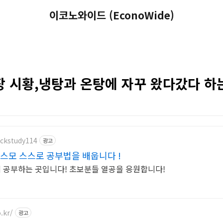
이코노와이드 (EconoWide)
 시황,냉탕과 온탕에 자꾸 왔다갔다 하
ockstudy114
광고
스모 스스로 공부법을 배웁니다 !
께 공부하는 곳입니다! 초보분들 열공을 응원합니다!
.kr/
광고