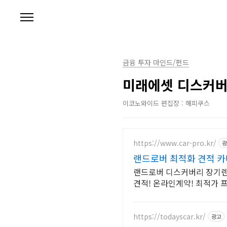
본문 바로가기
금융 투자 마인드/펀드
미래에셋 디스커버
이코노와이드 편집장 : 해피쿠스
https://www.car-pro.kr/
광
랜드로버 최적화 견적 
랜드로버 디스커버리 장기렌
견적! 온라인계약! 최적가 
https://todayscar.kr/
광고