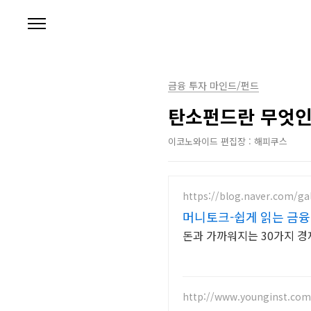
본문 바로가기
금융 투자 마인드/펀드
탄소펀드란 무엇인
이코노와이드 편집장 : 해피쿠스
https://blog.naver.com/g
머니토크-쉽게 읽는 금융
돈과 가까워지는 30가지 경
http://www.younginst.com