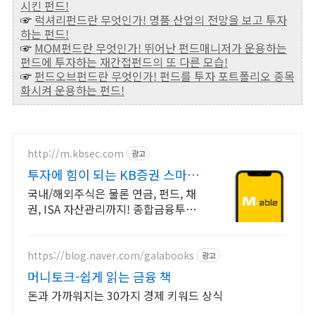
시킨 펀드!
☞
럭셔리펀드란 무엇인가! 명품 산업의 전망을 보고 투자
하는 펀드!
☞
MOM펀드란 무엇인가! 뛰어난 펀드매니저가 운용하는
펀드에 투자하는 재간접펀드의 또 다른 모습!
☞
펀드오브펀드란 무엇인가! 펀드를 투자 포트폴리오 종목
화시켜 운용하는 펀드!
http://m.kbsec.com
광고
투자에 힘이 되는 KB증권 스마트
한 투자의 시작
국내/해외주식은 물론 연금, 펀드, 채
권, ISA 자산관리까지! 종합금융투자
앱 언제나 믿을 수 있는 든든한 금융
파트너, 새로운 투자 경험
https://blog.naver.com/galabooks
광고
머니토크-쉽게 읽는 금융 책
돈과 가까워지는 30가지 경제 키워드 상식