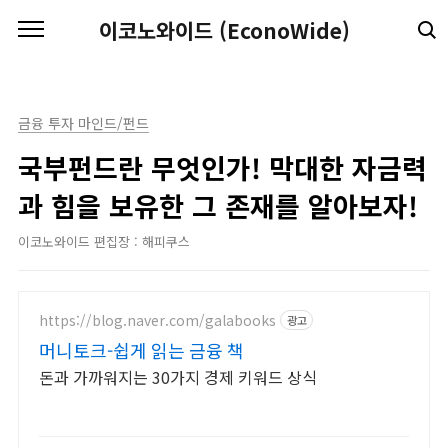
본문 바로가기
이코노와이드 (EconoWide)
금융 투자 마인드/펀드
국부펀드란 무엇인가! 막대한 자금력
과 힘을 보유한 그 존재를 알아보자!
이코노와이드 편집장 : 해피쿠스
https://blog.naver.com/galabooks
광고
머니토크-쉽게 읽는 금융 책
돈과 가까워지는 30가지 경제 키워드 상식