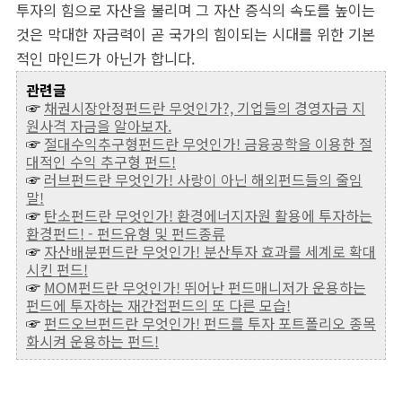
투자의 힘으로 자산을 불리며 그 자산 증식의 속도를 높이는
것은 막대한 자금력이 곧 국가의 힘이되는 시대를 위한 기본
적인 마인드가 아닌가 합니다.
관련글
☞
채권시장안정펀드란 무엇인가?, 기업들의 경영자금 지
원사격 자금을 알아보자.
☞
절대수익추구형펀드란 무엇인가! 금융공학을 이용한 절
대적인 수익 추구형 펀드!
☞
러브펀드란 무엇인가! 사랑이 아닌 해외펀드들의 줄임
말!
☞
탄소펀드란 무엇인가! 환경에너지자원 활용에 투자하는
환경펀드! - 펀드유형 및 펀드종류
☞
자산배분펀드란 무엇인가! 분산투자 효과를 세계로 확대
시킨 펀드!
☞
MOM펀드란 무엇인가! 뛰어난 펀드매니저가 운용하는
펀드에 투자하는 재간접펀드의 또 다른 모습!
☞
펀드오브펀드란 무엇인가! 펀드를 투자 포트폴리오 종목
화시켜 운용하는 펀드!