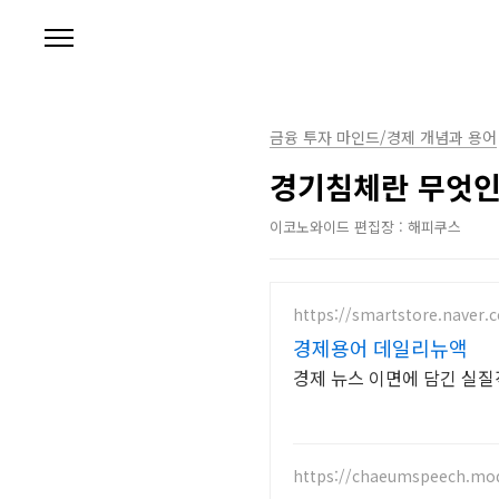
본문 바로가기
금융 투자 마인드/경제 개념과 용어
경기침체란 무엇인
이코노와이드 편집장 : 해피쿠스
https://smartstore.naver
경제용어 데일리뉴액
경제 뉴스 이면에 담긴 실질
https://chaeumspeech.mod