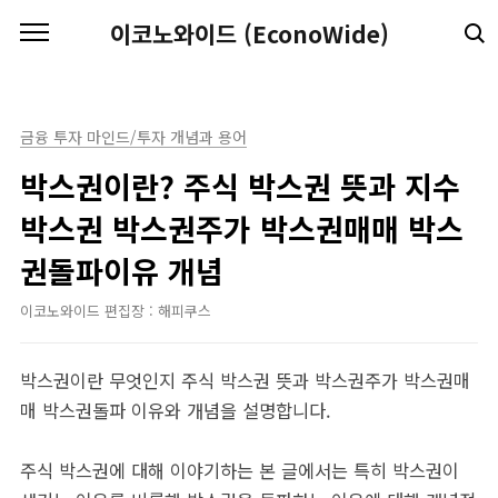
본문 바로가기
이코노와이드 (EconoWide)
금융 투자 마인드/투자 개념과 용어
박스권이란? 주식 박스권 뜻과 지수
박스권 박스권주가 박스권매매 박스
권돌파이유 개념
이코노와이드 편집장 : 해피쿠스
박스권이란 무엇인지 주식 박스권 뜻과 박스권주가 박스권매
매 박스권돌파 이유와 개념을 설명합니다.
주식 박스권에 대해 이야기하는 본 글에서는 특히 박스권이