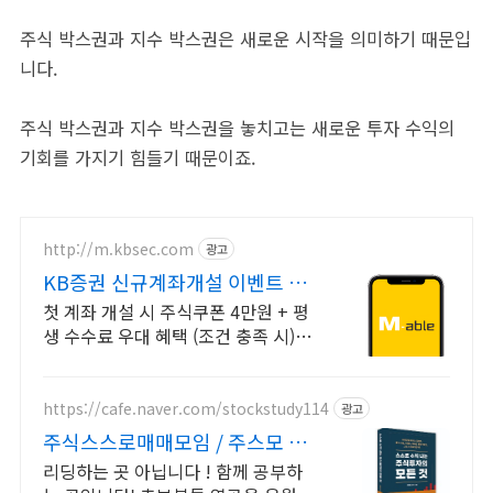
주식 박스권과 지수 박스권은 새로운 시작을 의미하기 때문입
니다.
주식 박스권과 지수 박스권을 놓치고는 새로운 투자 수익의
기회를 가지기 힘들기 때문이죠.
http://m.kbsec.com
광고
KB증권 신규계좌개설 이벤트 국
내주식쿠폰 최대 5만원
첫 계좌 개설 시 주식쿠폰 4만원 + 평
생 수수료 우대 혜택 (조건 충족 시)
KB증권에서 첫 투자 지원받고 평생
수수료 혜택 받으세요!
https://cafe.naver.com/stockstudy114
광고
주식스스로매매모임 / 주스모 스
스로 공부법을 배웁니다 !
리딩하는 곳 아닙니다 ! 함께 공부하