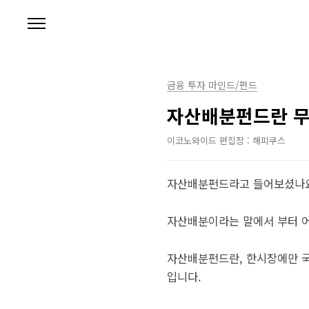
본문 바로가기
금융 투자 마인드/펀드
자산배분펀드란 무
이코노와이드 편집장 : 해피쿠스
자산배분펀드라고 들어보셨나
자산배분이라는 말에서 부터 어
자산배분펀드란, 한시장에만 국
입니다.